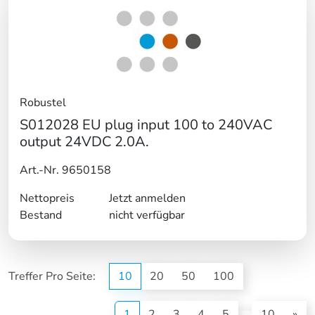
Robustel
S012028 EU plug input 100 to 240VAC
output 24VDC 2.0A.
Art.-Nr. 9650158
Nettopreis
Jetzt anmelden
Bestand
nicht verfügbar
Treffer Pro Seite:
10
20
50
100
(current)
1
2
3
4
5
10
»