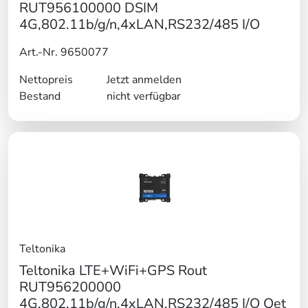
RUT956100000 DSIM
4G,802.11b/g/n,4xLAN,RS232/485 I/O
Art.-Nr. 9650077
Nettopreis
Jetzt anmelden
Bestand
nicht verfügbar
Teltonika
Teltonika LTE+WiFi+GPS Rout
RUT956200000
4G,802.11b/g/n,4xLAN,RS232/485 I/O Qet