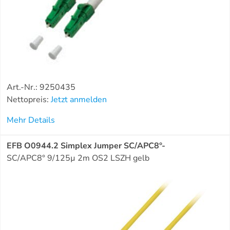
Art.-Nr.: 9250435
Nettopreis:
Jetzt anmelden
Mehr Details
EFB O0944.2 Simplex Jumper SC/APC8°-
SC/APC8° 9/125µ 2m OS2 LSZH gelb