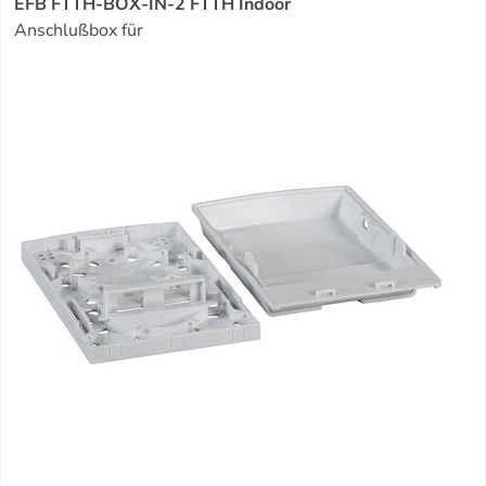
EFB FTTH-BOX-IN-2 FTTH Indoor
Anschlußbox für