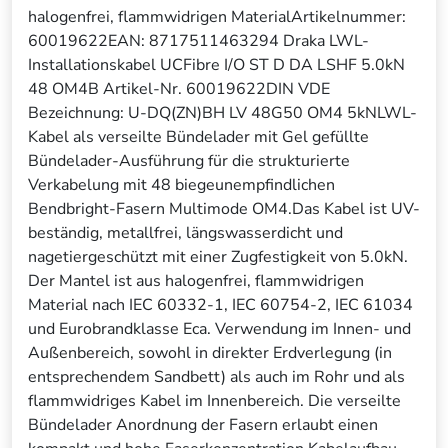
halogenfrei, flammwidrigen MaterialArtikelnummer:
60019622EAN: 8717511463294 Draka LWL-
Installationskabel UCFibre I/O ST D DA LSHF 5.0kN
48 OM4B Artikel-Nr. 60019622DIN VDE
Bezeichnung: U-DQ(ZN)BH LV 48G50 OM4 5kNLWL-
Kabel als verseilte Bündelader mit Gel gefüllte
Bündelader-Ausführung für die strukturierte
Verkabelung mit 48 biegeunempfindlichen
Bendbright-Fasern Multimode OM4.Das Kabel ist UV-
beständig, metallfrei, längswasserdicht und
nagetiergeschützt mit einer Zugfestigkeit von 5.0kN.
Der Mantel ist aus halogenfrei, flammwidrigen
Material nach IEC 60332-1, IEC 60754-2, IEC 61034
und Eurobrandklasse Eca. Verwendung im Innen- und
Außenbereich, sowohl in direkter Erdverlegung (in
entsprechendem Sandbett) als auch im Rohr und als
flammwidriges Kabel im Innenbereich. Die verseilte
Bündelader Anordnung der Fasern erlaubt einen