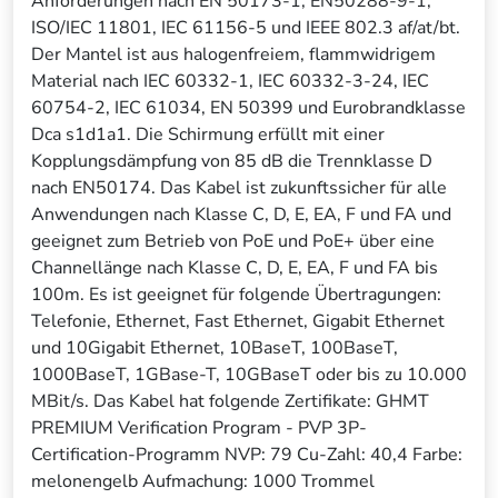
Anforderungen nach EN 50173-1, EN50288-9-1,
ISO/IEC 11801, IEC 61156-5 und IEEE 802.3 af/at/bt.
Der Mantel ist aus halogenfreiem, flammwidrigem
Material nach IEC 60332-1, IEC 60332-3-24, IEC
60754-2, IEC 61034, EN 50399 und Eurobrandklasse
Dca s1d1a1. Die Schirmung erfüllt mit einer
Kopplungsdämpfung von 85 dB die Trennklasse D
nach EN50174. Das Kabel ist zukunftssicher für alle
Anwendungen nach Klasse C, D, E, EA, F und FA und
geeignet zum Betrieb von PoE und PoE+ über eine
Channellänge nach Klasse C, D, E, EA, F und FA bis
100m. Es ist geeignet für folgende Übertragungen:
Telefonie, Ethernet, Fast Ethernet, Gigabit Ethernet
und 10Gigabit Ethernet, 10BaseT, 100BaseT,
1000BaseT, 1GBase-T, 10GBaseT oder bis zu 10.000
MBit/s. Das Kabel hat folgende Zertifikate: GHMT
PREMIUM Verification Program - PVP 3P-
Certification-Programm NVP: 79 Cu-Zahl: 40,4 Farbe:
melonengelb Aufmachung: 1000 Trommel