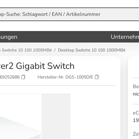
sungen
Unterneh
 Switche 10 100 1000MBit
Desktop Switche 10 100 1000MBit
er2 Gigabit Switch
069252686
Hersteller-Nr. DGS-1005D/E
Be
ni
eC
19
Zol