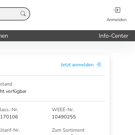
Anmelden
men
Info-Center
Jetzt anmelden
stand
cht verfügbar
lass.-Nr.
WEEE-Nr.
170106
10490255
ltarif-Nr.
Zum Sortiment