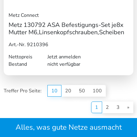
Metz Connect
Metz 130792 ASA Befestigungs-Set je8x
Mutter M6,Linsenkopfschrauben,Scheiben
Art.-Nr. 9210396
Nettopreis
Jetzt anmelden
Bestand
nicht verfügbar
Treffer Pro Seite:
10
20
50
100
(current)
1
2
3
»
Alles, was gute Netze ausmacht