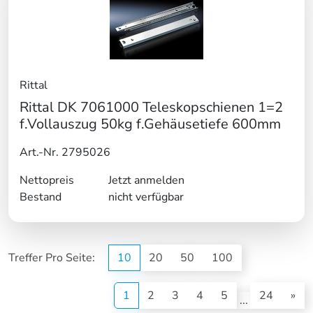
Rittal
Rittal DK 7061000 Teleskopschienen 1=2
f.Vollauszug 50kg f.Gehäusetiefe 600mm
Art.-Nr. 2795026
Nettopreis
Jetzt anmelden
Bestand
nicht verfügbar
Treffer Pro Seite:
10
20
50
100
(current)
1
2
3
4
5
24
»
...