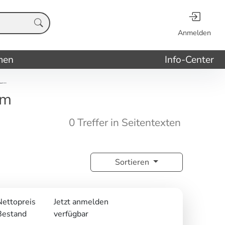
Anmelden
men
Info-Center
..
nm
0 Treffer in Seitentexten
Sortieren
Nettopreis
Jetzt anmelden
Bestand
verfügbar