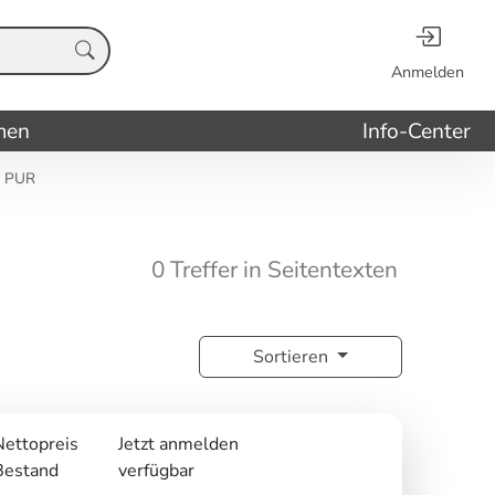
Anmelden
men
Info-Center
E PUR
0 Treffer in Seitentexten
Sortieren
Nettopreis
Jetzt anmelden
Bestand
verfügbar