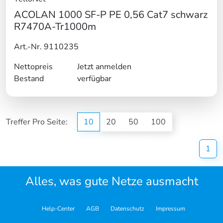
ACOLAN 1000 SF-P PE 0,56 Cat7 schwarz
R7470A-Tr1000m
Art.-Nr. 9110235
Nettopreis
Jetzt anmelden
Bestand
verfügbar
Treffer Pro Seite:
10
20
50
100
(cu
1
Alles, was gute Netze ausmacht
Help-Center
AGB
Datenschutz
Impressum