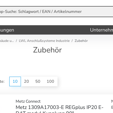
sungen
Unterneh
ude u...
LWL Anschlußsysteme Industrie
Zubehör
Zubehör
ite:
10
20
50
100
Metz Connect
Metz 1309A17003-E REGplus IP20 E-