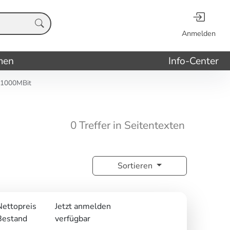
Anmelden
men
Info-Center
 1000MBit
0 Treffer in Seitentexten
Sortieren
Nettopreis
Jetzt anmelden
Bestand
verfügbar