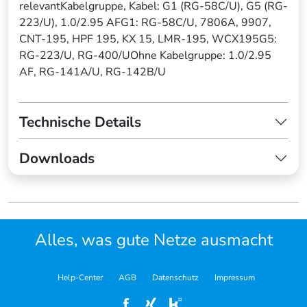
relevantKabelgruppe, Kabel: G1 (RG-58C/U), G5 (RG-
223/U), 1.0/2.95 AFG1: RG-58C/U, 7806A, 9907,
CNT-195, HPF 195, KX 15, LMR-195, WCX195G5:
RG-223/U, RG-400/UOhne Kabelgruppe: 1.0/2.95
AF, RG-141A/U, RG-142B/U
Technische Details
Downloads
Alles, was gute Netze ausmacht
Help-Center
AGB
Datenschutz
Impressum