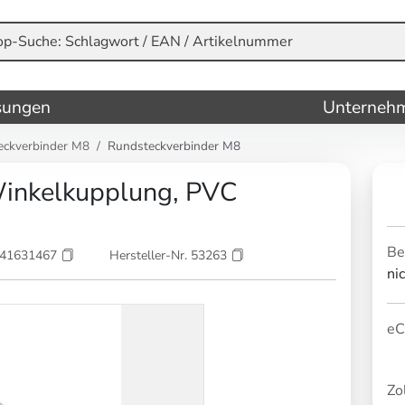
sungen
Unterneh
eckverbinder M8
Rundsteckverbinder M8
nkelkupplung, PVC
Be
841631467
Hersteller-Nr. 53263
ni
eC
Zol