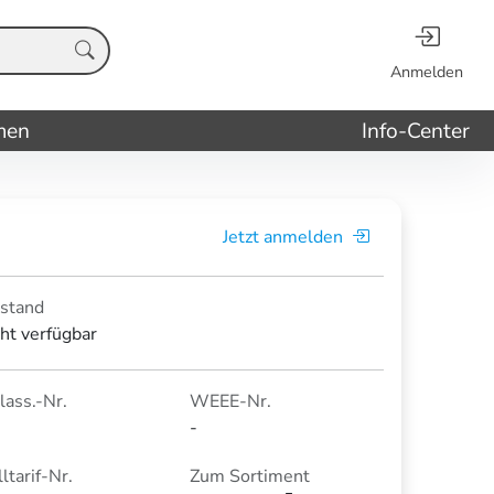
Anmelden
men
Info-Center
Jetzt anmelden
stand
cht verfügbar
lass.-Nr.
WEEE-Nr.
-
ltarif-Nr.
Zum Sortiment