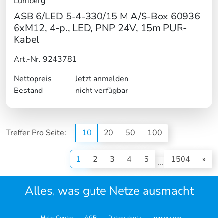
Lumberg
ASB 6/LED 5-4-330/15 M A/S-Box 60936
6xM12, 4-p., LED, PNP 24V, 15m PUR-
Kabel
Art.-Nr. 9243781
Nettopreis
Jetzt anmelden
Bestand
nicht verfügbar
Treffer Pro Seite:
10
20
50
100
(current)
1
2
3
4
5
1504
»
...
Alles, was gute Netze ausmacht
Help-Center
AGB
Datenschutz
Impressum