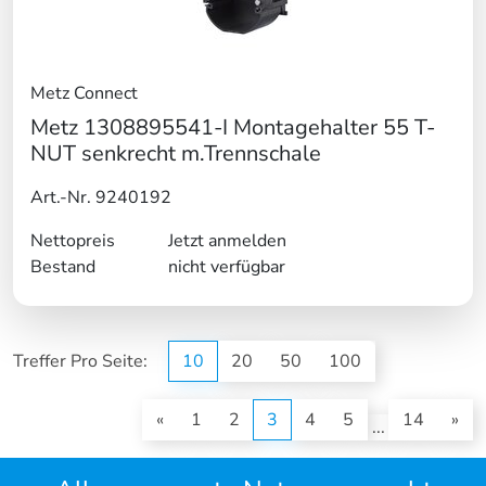
Metz Connect
Metz 1308895541-I Montagehalter 55 T-
NUT senkrecht m.Trennschale
Art.-Nr. 9240192
Nettopreis
Jetzt anmelden
Bestand
nicht verfügbar
Treffer Pro Seite:
10
20
50
100
(current)
«
1
2
3
4
5
14
»
...