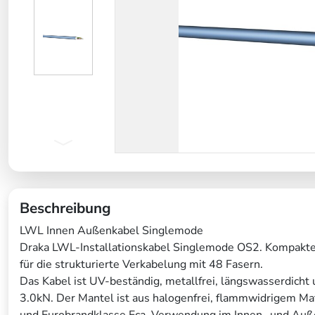
Beschreibung
LWL Innen Außenkabel Singlemode
Draka LWL-Installationskabel Singlemode OS2. Kompakte,
für die strukturierte Verkabelung mit 48 Fasern.
Das Kabel ist UV-beständig, metallfrei, längswasserdicht 
3.0kN. Der Mantel ist aus halogenfrei, flammwidrigem M
und Eurobrandklasse Eca. Verwendung im Innen- und Außen