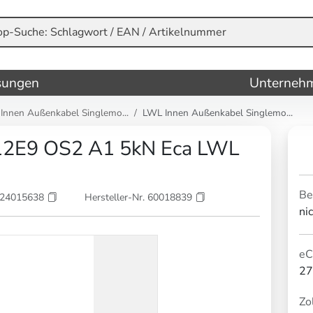
sungen
Unterneh
Innen Außenkabel Singlemo...
LWL Innen Außenkabel Singlemo...
12E9 OS2 A1 5kN Eca LWL
Be
624015638
Hersteller-Nr. 60018839
ni
eC
27
Zol