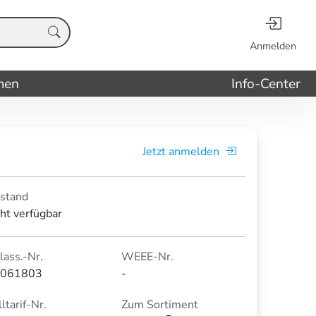
Anmelden
men
Info-Center
Jetzt anmelden
stand
cht verfügbar
lass.-Nr.
WEEE-Nr.
061803
-
ltarif-Nr.
Zum Sortiment