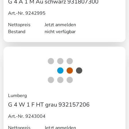
G 4 A 1 M Au schwarz 931807300
Art.-Nr. 9242995
Nettopreis
Jetzt anmelden
Bestand
nicht verfügbar
Lumberg
G 4 W 1 F HT grau 932157206
Art.-Nr. 9243004
Nettopreis
Jetzt anmelden