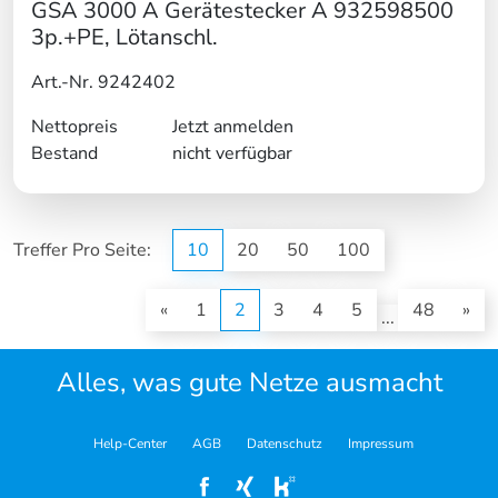
GSA 3000 A Gerätestecker A 932598500
3p.+PE, Lötanschl.
Art.-Nr. 9242402
Nettopreis
Jetzt anmelden
Bestand
nicht verfügbar
Treffer Pro Seite:
10
20
50
100
(current)
«
1
2
3
4
5
48
»
...
Alles, was gute Netze ausmacht
Help-Center
AGB
Datenschutz
Impressum