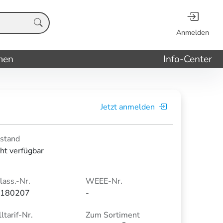
Anmelden
men
Info-Center
Jetzt anmelden
stand
cht verfügbar
lass.-Nr.
WEEE-Nr.
180207
-
ltarif-Nr.
Zum Sortiment