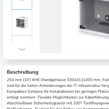
Beschreibung
254 mm (10') 6HE Wandgehäuse 330x312x300 mm, Far
sind für die hohen Anforderungen der IT-Infrastruktur herg
Kompaktes Gehäuse für Installationen bei geringen Platzve
erfolgt montiert- Flexible Möglichkeiten zur Kabelführu
Abschließbare Sicherheitsglastür mit 200° Türöffnungswi
Profilschienen- Traglast für den Einbau von Komponenten: