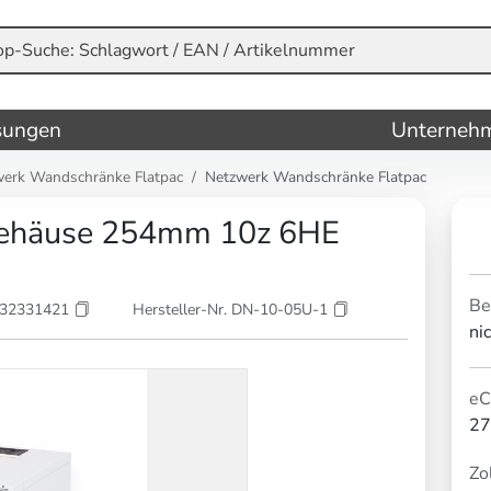
sungen
Unterneh
erk Wandschränke Flatpac
Netzwerk Wandschränke Flatpac
ehäuse 254mm 10z 6HE
Be
032331421
Hersteller-Nr. DN-10-05U-1
ni
eC
27
Zol