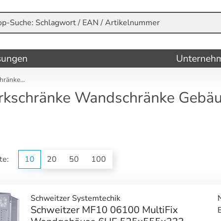
sungen
Unterneh
ränke...
rkschränke Wandschränke Gebä
ite:
10
20
50
100
Schweitzer Systemtechik
Schweitzer MF10 06100 MultiFix