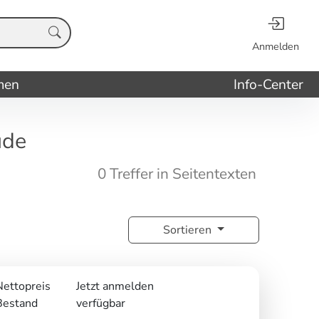
Anmelden
men
Info-Center
ude
0 Treffer in Seitentexten
Sortieren
Nettopreis
Jetzt anmelden
Bestand
verfügbar