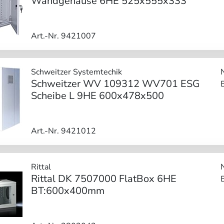
Wandgehäuse 6HE 525x555x333
Art.-Nr. 9421007
Schweitzer Systemtechik
Schweitzer WV 109312 WV701 ESG
Scheibe L 9HE 600x478x500
Art.-Nr. 9421012
Rittal
Rittal DK 7507000 FlatBox 6HE
BT:600x400mm