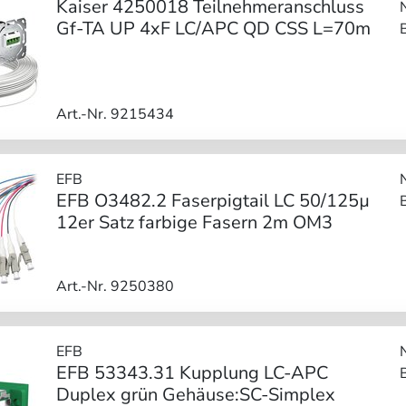
Kaiser 4250018 Teilnehmeranschluss
Gf-TA UP 4xF LC/APC QD CSS L=70m
Art.-Nr. 9215434
EFB
EFB O3482.2 Faserpigtail LC 50/125µ
12er Satz farbige Fasern 2m OM3
Art.-Nr. 9250380
EFB
EFB 53343.31 Kupplung LC-APC
Duplex grün Gehäuse:SC-Simplex