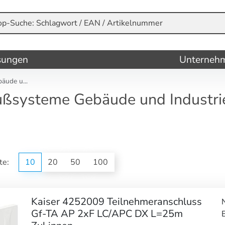
sungen
Unterneh
ude u...
ßsysteme Gebäude und Industrie
ite:
10
20
50
100
Kaiser 4252009 Teilnehmeranschluss
Gf-TA AP 2xF LC/APC DX L=25m