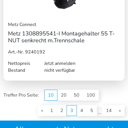
Metz Connect
Metz 1308895541-I Montagehalter 55 T-
NUT senkrecht m.Trennschale
Art.-Nr. 9240192
Nettopreis
Jetzt anmelden
Bestand
nicht verfügbar
Treffer Pro Seite:
10
20
50
100
(current)
«
1
2
3
4
5
14
»
...